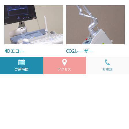
4Dエコー
CO2レーザー
お腹の中の赤ちゃんの様子をリ
CO2レーザーは子宮頸部レーザ
アルタイムで立体的に見ていた
ー蒸散術という治療に使用しま
診療時間
アクセス
お電話
だける4Dエコーを導入しまし
す。
た。
早期に治療を行うことで、子宮
一般的な3Dエコーよりも鮮明
頸がんへの進行を予防する効果
に、3D画像を動画として見るこ
があります。
とができます。