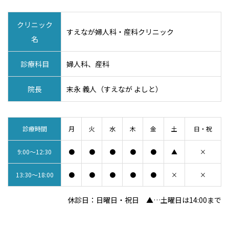
クリニック
すえなが婦人科・産科クリニック
名
診療科目
婦人科、産科
院長
末永 義人（すえなが よしと）
診療時間
月
火
水
木
金
土
日・祝
9:00～12:30
●
●
●
●
●
▲
×
13:30～18:00
●
●
●
●
●
×
×
休診日：日曜日・祝日 ▲…土曜日は14:00まで