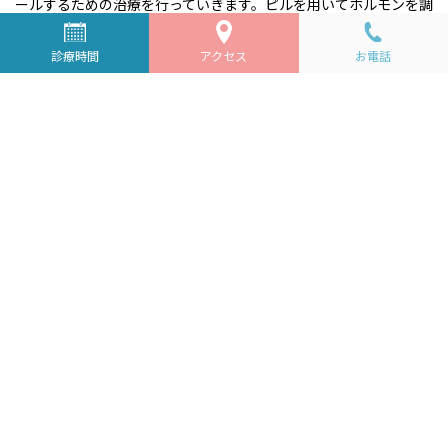
ールするための治療を行っていきます。ピルを用いてホルモンを調
整したり、漢方を使用して体質の改善を図ったりしながら体の負
診療時間
アクセス
お電話
担を軽減していきます。
月経過多でお悩みの方へ
生理の量が多いかどうか、ご自身ではなかなか分からない場合も
多いと思います。
他の人と比べることが難しいデリケートな問題なので「みんなこ
んなもんだろう」と思っている方も少なくないでしょう。
しかし、月経過多は放置してしまうと病気の見逃しや生活への支
障につながってしまうこともあります。
「生理が多いかもしれない」と感じたら、ぜひ一度ご相談にお越
しいただけたらと思います。